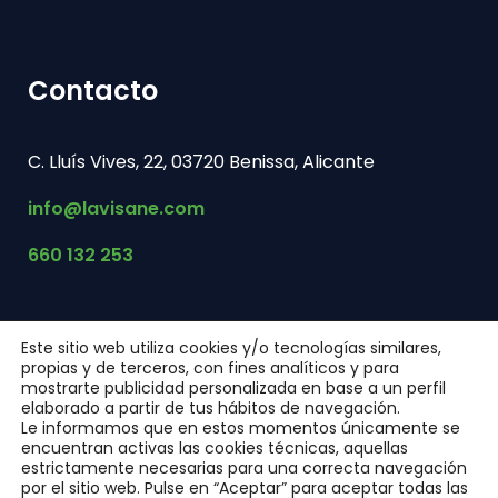
Contacto
C. Lluís Vives, 22, 03720 Benissa, Alicante
info@lavisane.com
660 132 253
Este sitio web utiliza cookies y/o tecnologías similares,
propias y de terceros, con fines analíticos y para
mostrarte publicidad personalizada en base a un perfil
elaborado a partir de tus hábitos de navegación.
Le informamos que en estos momentos únicamente se
encuentran activas las cookies técnicas, aquellas
Aviso Legal |
Política de Cookies |
Política de Privacidad
estrictamente necesarias para una correcta navegación
por el sitio web. Pulse en “Aceptar” para aceptar todas las
Lavisane © 2021 Todos los Derechos Reservados